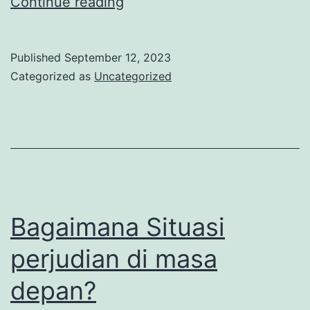
Menghasilkan
Continue reading
uang
dengan
Published
September 12, 2023
perdagangan
Categorized as
Uncategorized
olahraga
online
Bagaimana Situasi
perjudian di masa
depan?