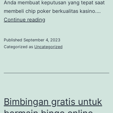
Anda membuat keputusan yang tepat saat
membeli chip poker berkualitas kasino.…
Hal
Continue reading
dipertimbangkan
saat
Published
September 4, 2023
membeli
Categorized as
Uncategorized
chip
poker
berkualitas
kasino
Bimbingan gratis untuk