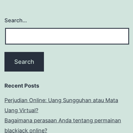
Search…
Recent Posts
Perjudian Online: Uang Sungguhan atau Mata
Uang Virtual?
Bagaimana perasaan Anda tentang permainan
blackjack online?