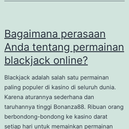
Virtual?
Bagaimana perasaan
Anda tentang permainan
blackjack online?
Blackjack adalah salah satu permainan
paling populer di kasino di seluruh dunia.
Karena aturannya sederhana dan
taruhannya tinggi Bonanza88. Ribuan orang
berbondong-bondong ke kasino darat
setiap hari untuk memainkan permainan