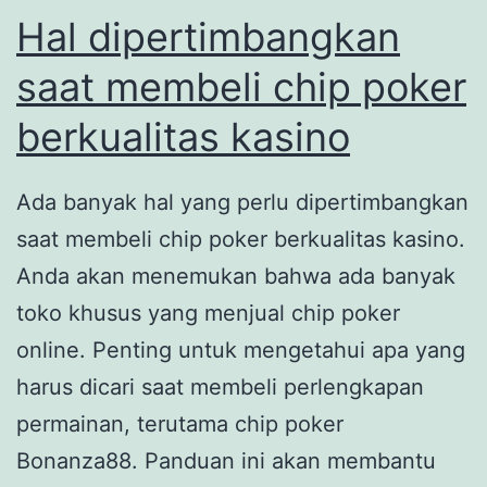
Hal dipertimbangkan
saat membeli chip poker
berkualitas kasino
Ada banyak hal yang perlu dipertimbangkan
saat membeli chip poker berkualitas kasino.
Anda akan menemukan bahwa ada banyak
toko khusus yang menjual chip poker
online. Penting untuk mengetahui apa yang
harus dicari saat membeli perlengkapan
permainan, terutama chip poker
Bonanza88. Panduan ini akan membantu