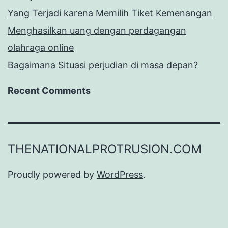
Yang Terjadi karena Memilih Tiket Kemenangan
Menghasilkan uang dengan perdagangan
olahraga online
Bagaimana Situasi perjudian di masa depan?
Recent Comments
THENATIONALPROTRUSION.COM
Proudly powered by
WordPress
.