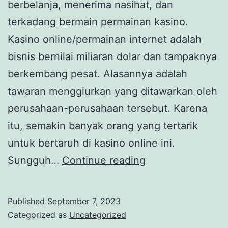
berbelanja, menerima nasihat, dan
terkadang bermain permainan kasino.
Kasino online/permainan internet adalah
bisnis bernilai miliaran dolar dan tampaknya
berkembang pesat. Alasannya adalah
tawaran menggiurkan yang ditawarkan oleh
perusahaan-perusahaan tersebut. Karena
itu, semakin banyak orang yang tertarik
untuk bertaruh di kasino online ini.
Bisnis
Sungguh…
Continue reading
Permainan
Slot
Published
September 7, 2023
di
Categorized as
Uncategorized