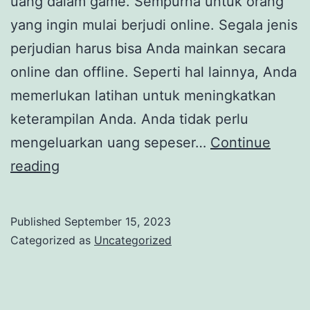
uang dalam game. Sempurna untuk orang
yang ingin mulai berjudi online. Segala jenis
perjudian harus bisa Anda mainkan secara
online dan offline. Seperti hal lainnya, Anda
memerlukan latihan untuk meningkatkan
keterampilan Anda. Anda tidak perlu
mengeluarkan uang sepeser…
Continue
Perjudian
reading
Online:
Uang
Published
September 15, 2023
Sungguhan
Categorized as
Uncategorized
atau
Mata
Uang