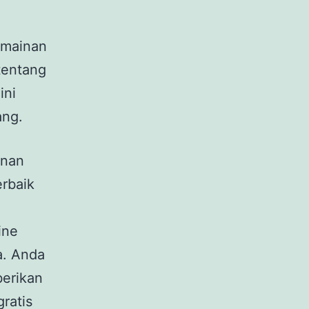
rmainan
tentang
ini
ang.
inan
erbaik
ine
a. Anda
berikan
ratis