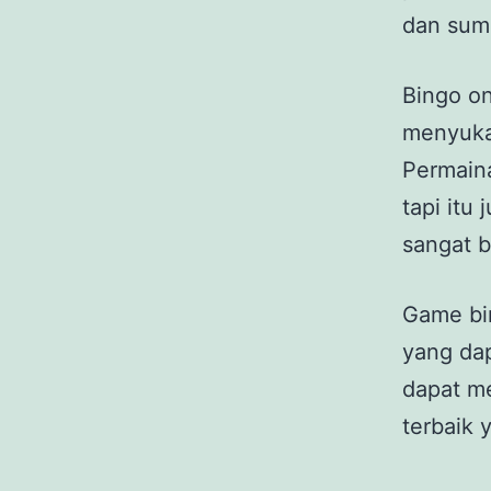
dan sum
Bingo on
menyuka
Permain
tapi itu
sangat b
Game bin
yang dap
dapat me
terbaik 