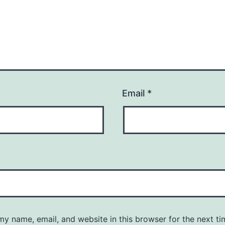
Email
*
y name, email, and website in this browser for the next ti