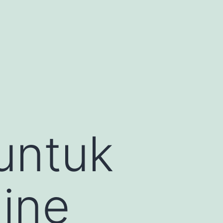
untuk
line