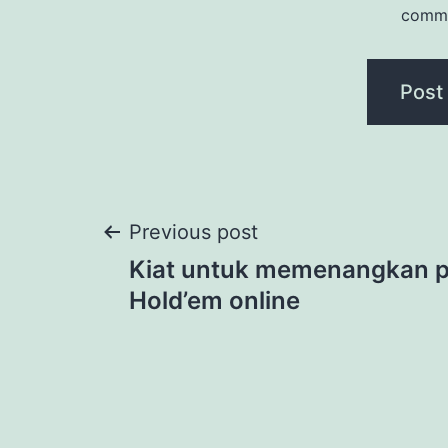
comm
Post
Previous post
Kiat untuk memenangkan p
navigation
Hold’em online