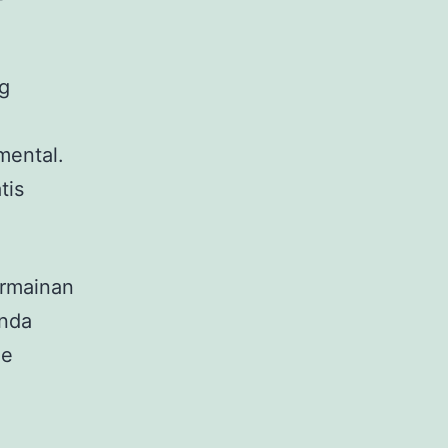
ng
mental.
tis
ermainan
Anda
ne