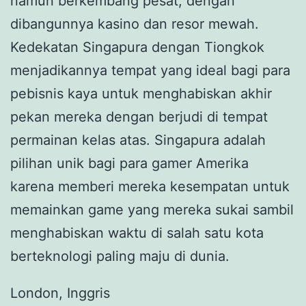
namun berkembang pesat, dengan
dibangunnya kasino dan resor mewah.
Kedekatan Singapura dengan Tiongkok
menjadikannya tempat yang ideal bagi para
pebisnis kaya untuk menghabiskan akhir
pekan mereka dengan berjudi di tempat
permainan kelas atas. Singapura adalah
pilihan unik bagi para gamer Amerika
karena memberi mereka kesempatan untuk
memainkan game yang mereka sukai sambil
menghabiskan waktu di salah satu kota
berteknologi paling maju di dunia.
London, Inggris