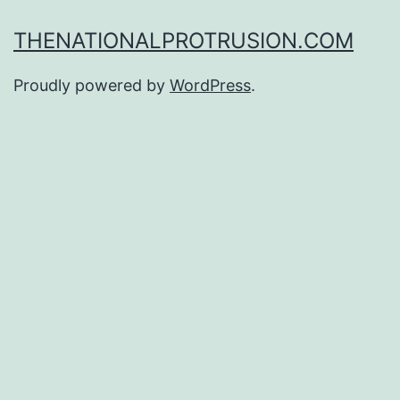
THENATIONALPROTRUSION.COM
Proudly powered by
WordPress
.