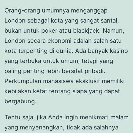
Orang-orang umumnya menganggap
London sebagai kota yang sangat santai,
bukan untuk poker atau blackjack. Namun,
London secara ekonomi adalah salah satu
kota terpenting di dunia. Ada banyak kasino
yang terbuka untuk umum, tetapi yang
paling penting lebih bersifat pribadi.
Perkumpulan mahasiswa eksklusif memiliki
kebijakan ketat tentang siapa yang dapat
bergabung.
Tentu saja, jika Anda ingin menikmati malam
yang menyenangkan, tidak ada salahnya