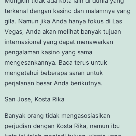
Mungkin tidak ada kota lain di dunia yang
terkenal dengan kasino dan malamnya yang
gila. Namun jika Anda hanya fokus di Las
Vegas, Anda akan melihat banyak tujuan
internasional yang dapat menawarkan
pengalaman kasino yang sama
mengesankannya. Baca terus untuk
mengetahui beberapa saran untuk
perjalanan besar Anda berikutnya.
San Jose, Kosta Rika
Banyak orang tidak mengasosiasikan
perjudian dengan Kosta Rika, namun ibu